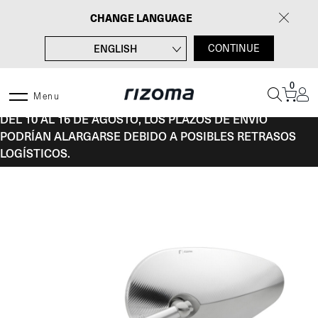
Saltar
CHANGE LANGUAGE
al
contenido
ENGLISH
CONTINUE
FRANÇAIS
0
DEUTSCH
Menu
DEL 10 AL 16 DE AGOSTO, LOS PLAZOS DE ENVÍO
ITALIANO
PODRÍAN ALARGARSE DEBIDO A POSIBLES RETRASOS
LOGÍSTICOS.