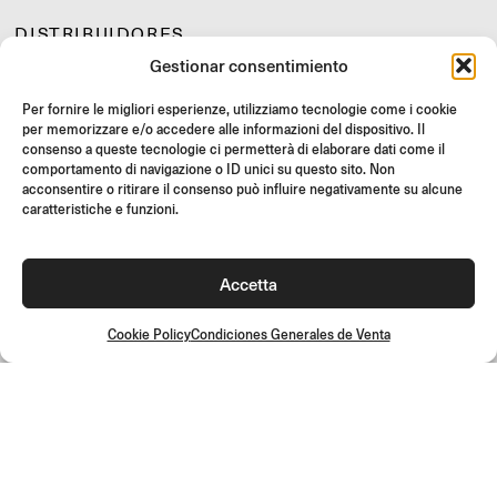
DISTRIBUIDORES
Gestionar consentimiento
SOPORTE Y FAQ
REVOLUCIONES
Per fornire le migliori esperienze, utilizziamo tecnologie come i cookie
per memorizzare e/o accedere alle informazioni del dispositivo. Il
INSTRUCCIONES DE MONTAJE
consenso a queste tecnologie ci permetterà di elaborare dati come il
GIFT CARD
comportamento di navigazione o ID unici su questo sito. Non
acconsentire o ritirare il consenso può influire negativamente su alcune
OFERTAS LIMITADAS
caratteristiche e funzioni.
JOIN US
¡Únete a la comunidad Rizoma y accede a contenidos exclusivos y
Accetta
ofertas especiales!
Inscríbete
Cookie Policy
Condiciones Generales de Venta
Condiciones Generales de Venta
Política de calidad
Cookie Policy
Política de privacidad