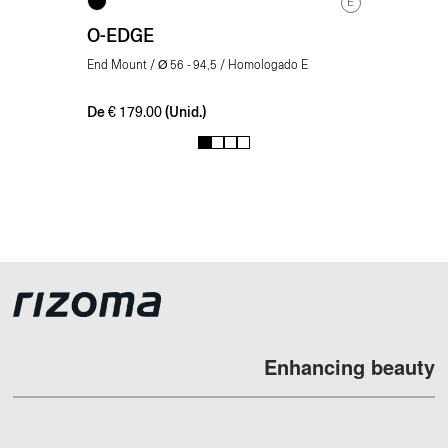
E
O-EDGE
End Mount / Ø 56 - 94,5 / Homologado E
De
(Unid.)
€
179.00
1
2
3
4
Enhancing beauty