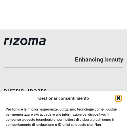
Enhancing beauty
DISTRIBUIDORES
Gestionar consentimiento
SOPORTE Y FAQ
REVOLUCIONES
Per fornire le migliori esperienze, utilizziamo tecnologie come i cookie
per memorizzare e/o accedere alle informazioni del dispositivo. Il
INSTRUCCIONES DE MONTAJE
consenso a queste tecnologie ci permetterà di elaborare dati come il
comportamento di navigazione o ID unici su questo sito. Non
GIFT CARD