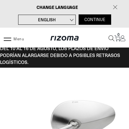
Saltar
CHANGE LANGUAGE
al
contenido
ENGLISH
CONTINUE
FRANÇAIS
0
DEUTSCH
Menu
DEL 10 AL 16 DE AGOSTO, LOS PLAZOS DE ENVÍO
ITALIANO
PODRÍAN ALARGARSE DEBIDO A POSIBLES RETRASOS
LOGÍSTICOS.