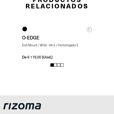
RELACIONADOS
E
O-EDGE
End Mount / Ø 56 - 94,5 / Homologado E
De
(Unid.)
€
179.00
1
2
3
4