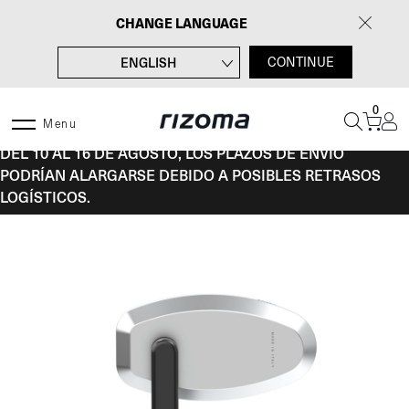
Saltar
CHANGE LANGUAGE
al
contenido
ENGLISH
CONTINUE
FRANÇAIS
0
DEUTSCH
Menu
DEL 10 AL 16 DE AGOSTO, LOS PLAZOS DE ENVÍO
ITALIANO
PODRÍAN ALARGARSE DEBIDO A POSIBLES RETRASOS
LOGÍSTICOS.