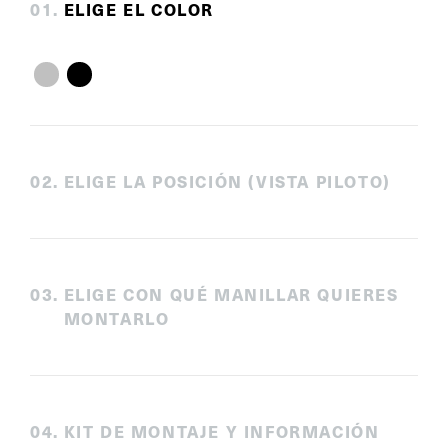
0
1
.
ELIGE EL COLOR
0
2
.
ELIGE LA POSICIÓN (VISTA PILOTO)
0
3
.
ELIGE CON QUÉ MANILLAR QUIERES
MONTARLO
0
4
.
KIT DE MONTAJE Y INFORMACIÓN