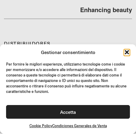
Enhancing beauty
DISTRIBUIDORES
Gestionar consentimiento
SOPORTE Y FAQ
REVOLUCIONES
Per fornire le migliori esperienze, utilizziamo tecnologie come i cookie
per memorizzare e/o accedere alle informazioni del dispositivo. Il
INSTRUCCIONES DE MONTAJE
consenso a queste tecnologie ci permetterà di elaborare dati come il
GIFT CARD
comportamento di navigazione o ID unici su questo sito. Non
acconsentire o ritirare il consenso può influire negativamente su alcune
OFERTAS LIMITADAS
caratteristiche e funzioni.
JOIN US
¡Únete a la comunidad Rizoma y accede a contenidos exclusivos y
Accetta
ofertas especiales!
Inscríbete
Cookie Policy
Condiciones Generales de Venta