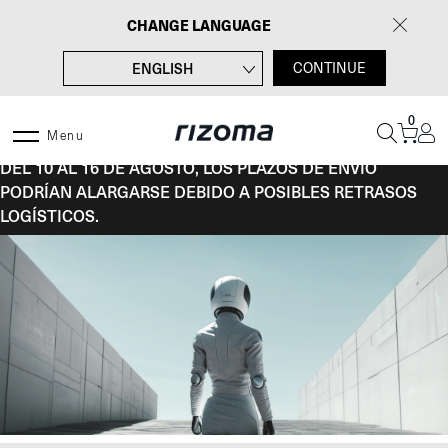
Saltar
CHANGE LANGUAGE
al
contenido
ENGLISH
CONTINUE
FRANÇAIS
0
DEUTSCH
Menu
DEL 10 AL 16 DE AGOSTO, LOS PLAZOS DE ENVÍO
ITALIANO
PODRÍAN ALARGARSE DEBIDO A POSIBLES RETRASOS
LOGÍSTICOS.