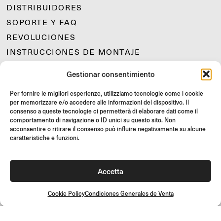
DISTRIBUIDORES
SOPORTE Y FAQ
REVOLUCIONES
INSTRUCCIONES DE MONTAJE
GIFT CARD
Gestionar consentimiento
OFERTAS LIMITADAS
Per fornire le migliori esperienze, utilizziamo tecnologie come i cookie
JOIN US
per memorizzare e/o accedere alle informazioni del dispositivo. Il
¡Únete a la comunidad Rizoma y accede a contenidos exclusivos y
consenso a queste tecnologie ci permetterà di elaborare dati come il
ofertas especiales!
comportamento di navigazione o ID unici su questo sito. Non
acconsentire o ritirare il consenso può influire negativamente su alcune
caratteristiche e funzioni.
Inscríbete
Accetta
Cookie Policy
Condiciones Generales de Venta
Condiciones Generales de Venta
Política de calidad
Cookie Policy
Política de privacidad
©2026 Rizoma Srl - Todos los derechos reservados | PI