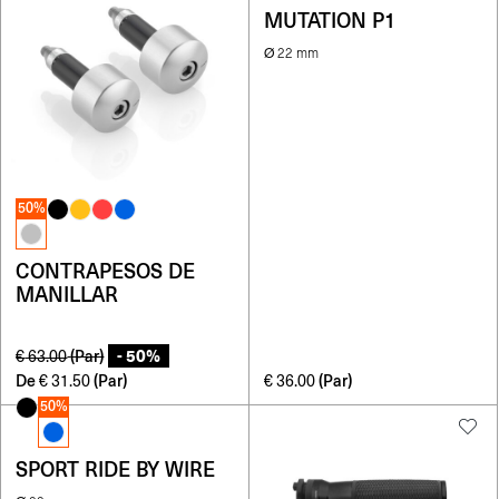
MUTATION P1
Ø 22 mm
50%
CONTRAPESOS DE
MANILLAR
- 50%
(Par)
€
63.00
De
(Par)
(Par)
€
31.50
€
36.00
50%
SPORT RIDE BY WIRE