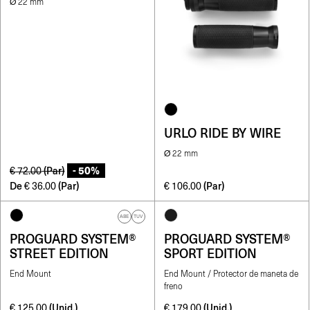
Ø 22 mm
URLO RIDE BY WIRE
Ø 22 mm
- 50%
(Par)
€
72.00
De
(Par)
(Par)
€
36.00
€
106.00
ABE
TUV
PROGUARD SYSTEM®
PROGUARD SYSTEM®
STREET EDITION
SPORT EDITION
End Mount
End Mount / Protector de maneta de
freno
(Unid.)
(Unid.)
€
125.00
€
179.00