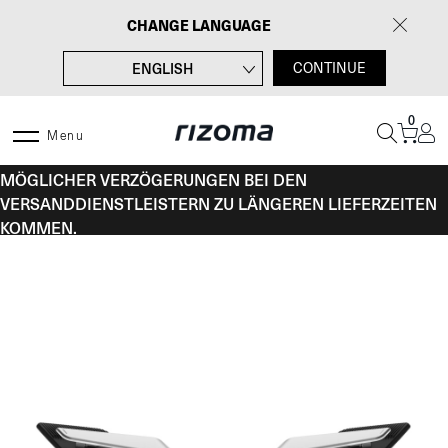
Zum
CHANGE LANGUAGE
Inhalt
springen
ENGLISH
CONTINUE
FRANÇAIS
0
ITALIANO
Menu
VOM 10. BIS 16. AUGUST KANN ES AUFGRUND
ESPAÑOL
MÖGLICHER VERZÖGERUNGEN BEI DEN
VERSANDDIENSTLEISTERN ZU LÄNGEREN LIEFERZEITEN
KOMMEN.