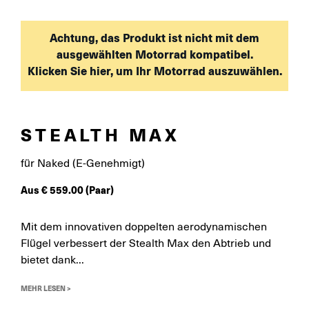
Achtung, das Produkt ist nicht mit dem
ausgewählten Motorrad kompatibel.
Klicken Sie hier, um Ihr Motorrad auszuwählen.
STEALTH MAX
für Naked (E-Genehmigt)
Aus
€
559.00
(Paar)
Mit dem innovativen doppelten aerodynamischen
Flügel verbessert der Stealth Max den Abtrieb und
bietet dank...
MEHR LESEN >