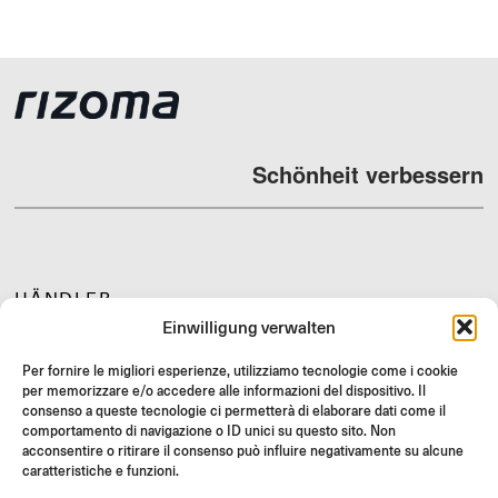
Schönheit verbessern
HÄNDLER
Einwilligung verwalten
SUPPORT & FAQ
RÜCKGABE
Per fornire le migliori esperienze, utilizziamo tecnologie come i cookie
per memorizzare e/o accedere alle informazioni del dispositivo. Il
MONTAGEANLEITUNG
consenso a queste tecnologie ci permetterà di elaborare dati come il
comportamento di navigazione o ID unici su questo sito. Non
GIFT CARD
acconsentire o ritirare il consenso può influire negativamente su alcune
LIMITIERTE ANGEBOTE
caratteristiche e funzioni.
JOIN US