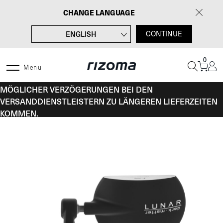
Zum
CHANGE LANGUAGE
Inhalt
springen
ENGLISH
CONTINUE
FRANÇAIS
0
ITALIANO
Menu
VOM 10. BIS 16. AUGUST KANN ES AUFGRUND
ESPAÑOL
MÖGLICHER VERZÖGERUNGEN BEI DEN
VERSANDDIENSTLEISTERN ZU LÄNGEREN LIEFERZEITEN
KOMMEN.