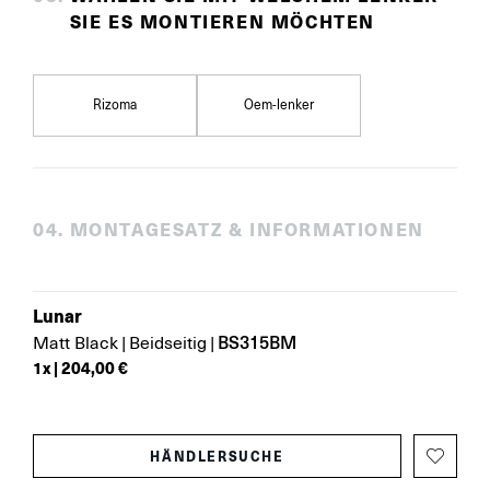
SIE ES MONTIEREN MÖCHTEN
Rizoma
Oem-lenker
0
4
.
MONTAGESATZ & INFORMATIONEN
Lunar
BS315BM
Matt Black
|
Beidseitig
|
1
x |
204,00 €
HÄNDLERSUCHE