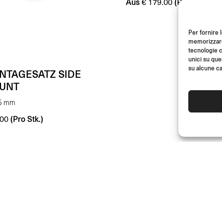
Aus
(Pro Stk.)
€
179.00
Per fornire 
memorizzare 
tecnologie c
unici su que
su alcune ca
NTAGESATZ SIDE
UNT
,5 mm
(Pro Stk.)
00