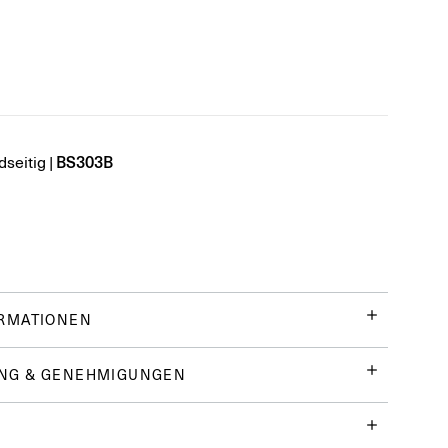
BS303B
dseitig
|
ORMATIONEN
NG & GENEHMIGUNGEN