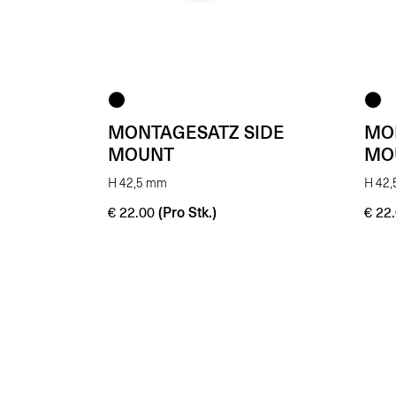
MONTAGESATZ SIDE
MO
MOUNT
MO
H 42,5 mm
H 42
(Pro Stk.)
€
22.00
€
22.