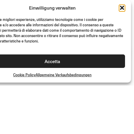
Einwilligung verwalten
le migliori esperienze, utilizziamo tecnologie come i cookie per
e/o accedere alle informazioni del dispositivo. Il consenso a queste
i permetterà di elaborare dati come il comportamento di navigazione o ID
sto sito. Non acconsentire o ritirare il consenso può influire negativamente
ratteristiche e funzioni.
MONTAGESATZ DIRECT
MOUNT
Accetta
(Pro Stk.)
€
14.00
Cookie Policy
Allgemeine Verkaufsbedingungen