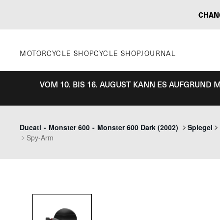
Zum
CHAN
Inhalt
springen
MOTORCYCLE SHOP
CYCLE SHOP
JOURNAL
VOM 10. BIS 16. AUGUST KANN ES AUFGRUND
Ducati
-
Monster 600
-
Monster 600 Dark (2002)
Spiegel
Spy-Arm