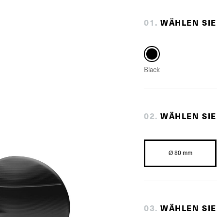
0
1
.
WÄHLEN SIE
Black
0
2
.
WÄHLEN SI
Ø 80 mm
0
3
.
WÄHLEN SIE