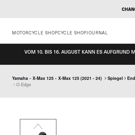
Zum
CHAN
Inhalt
springen
MOTORCYCLE SHOP
CYCLE SHOP
JOURNAL
VOM 10. BIS 16. AUGUST KANN ES AUFGRUND
Previous
Yamaha
-
X-Max 125
-
X-Max 125 (2021 - 24)
Spiegel
End
O-Edge