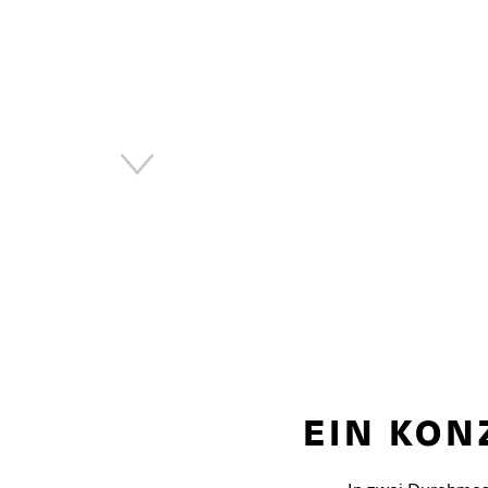
Next
EIN KON