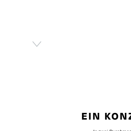
Next
EIN KON