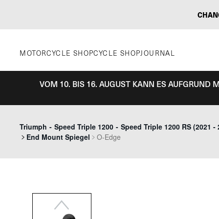
Zum
CHAN
Inhalt
springen
MOTORCYCLE SHOP
CYCLE SHOP
JOURNAL
VOM 10. BIS 16. AUGUST KANN ES AUFGRUND
Previous
Triumph
-
Speed Triple 1200
-
Speed Triple 1200 RS (2021 - 
End Mount Spiegel
O-Edge