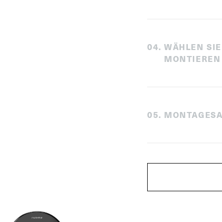
0
4
.
WÄHLEN SIE
MONTIEREN
0
5
.
MONTAGESA