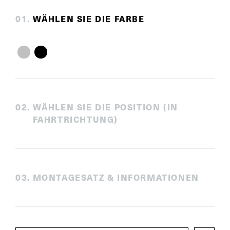
0
1
.
WÄHLEN SIE DIE FARBE
0
2
.
WÄHLEN SIE DIE POSITION (IN
FAHRTRICHTUNG)
0
3
.
MONTAGESATZ & INFORMATIONEN