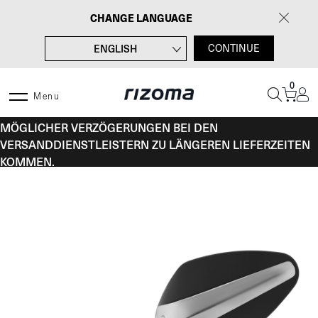
Zum
CHANGE LANGUAGE
Inhalt
springen
ENGLISH
CONTINUE
FRANÇAIS
0
ITALIANO
Menu
VOM 10. BIS 16. AUGUST KANN ES AUFGRUND
ESPAÑOL
MÖGLICHER VERZÖGERUNGEN BEI DEN
VERSANDDIENSTLEISTERN ZU LÄNGEREN LIEFERZEITEN
KOMMEN.