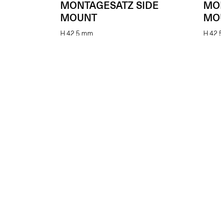
MONTAGESATZ SIDE
MO
MOUNT
MO
H 42,5 mm
H 42
(Pro Stk.)
€
22.00
€
22.
Schönheit verbessern