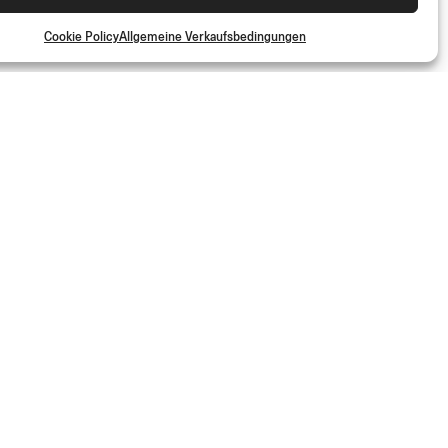
MONTAGESATZ DIRECT
MOUNT
Cookie Policy
Allgemeine Verkaufsbedingungen
(Pro Stk.)
€
14.00
und erhalte Zugang zu exklusiven Inhalten und Sonderangeboten!