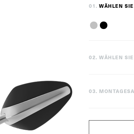
0
1
.
WÄHLEN SIE
0
2
.
WÄHLEN SIE
0
3
.
MONTAGESA