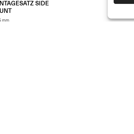
NTAGESATZ SIDE
UNT
,5 mm
(Pro Stk.)
00
JOIN US
HÄNDLER
SUPPORT & FAQ
Werde Teil der Rizoma-Community 