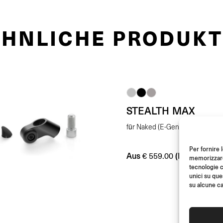
ÄHNLICHE PRODUKT
STEALTH MAX
für Naked (E-Genehmigt)
Per fornire 
Aus
(Paar)
€
559.00
memorizzare 
tecnologie c
unici su que
su alcune ca