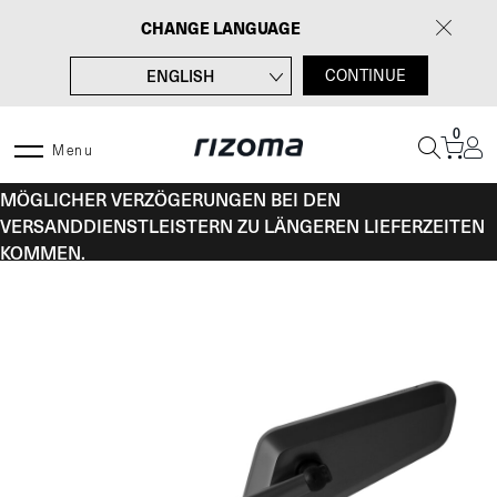
Zum
CHANGE LANGUAGE
Inhalt
springen
ENGLISH
CONTINUE
FRANÇAIS
0
ITALIANO
Menu
VOM 10. BIS 16. AUGUST KANN ES AUFGRUND
ESPAÑOL
MÖGLICHER VERZÖGERUNGEN BEI DEN
VERSANDDIENSTLEISTERN ZU LÄNGEREN LIEFERZEITEN
KOMMEN.