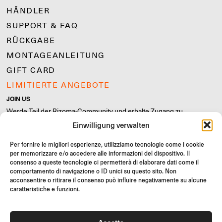
HÄNDLER
SUPPORT & FAQ
RÜCKGABE
MONTAGEANLEITUNG
GIFT CARD
LIMITIERTE ANGEBOTE
JOIN US
Werde Teil der Rizoma-Community und erhalte Zugang zu
exklusiven Inhalten und Sonderangeboten!
Einwilligung verwalten
Registrieren
Per fornire le migliori esperienze, utilizziamo tecnologie come i cookie
per memorizzare e/o accedere alle informazioni del dispositivo. Il
consenso a queste tecnologie ci permetterà di elaborare dati come il
comportamento di navigazione o ID unici su questo sito. Non
acconsentire o ritirare il consenso può influire negativamente su alcune
caratteristiche e funzioni.
Allgemeine Verkaufsbedingungen
Qualitätsrichtlinie
Cookie Policy
Datenschutzrichtlinie