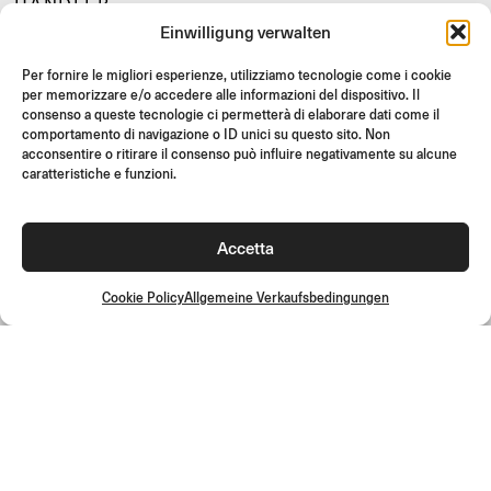
HÄNDLER
Einwilligung verwalten
SUPPORT & FAQ
RÜCKGABE
Per fornire le migliori esperienze, utilizziamo tecnologie come i cookie
per memorizzare e/o accedere alle informazioni del dispositivo. Il
MONTAGEANLEITUNG
consenso a queste tecnologie ci permetterà di elaborare dati come il
comportamento di navigazione o ID unici su questo sito. Non
GIFT CARD
acconsentire o ritirare il consenso può influire negativamente su alcune
LIMITIERTE ANGEBOTE
caratteristiche e funzioni.
JOIN US
Werde Teil der Rizoma-Community und erhalte Zugang zu
Accetta
exklusiven Inhalten und Sonderangeboten!
Registrieren
Cookie Policy
Allgemeine Verkaufsbedingungen
Allgemeine Verkaufsbedingungen
Qualitätsrichtlinie
Cookie Policy
Datenschutzrichtlinie
©2026 Rizoma Srl - Alle Rechte vorbehalten | PI