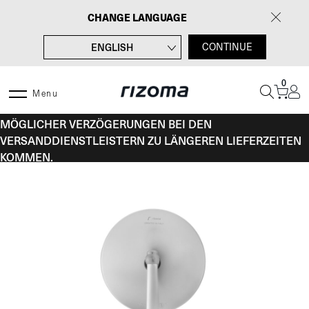
Zum
CHANGE LANGUAGE
Inhalt
springen
ENGLISH
CONTINUE
FRANÇAIS
0
ITALIANO
Menu
VOM 10. BIS 16. AUGUST KANN ES AUFGRUND
ESPAÑOL
MÖGLICHER VERZÖGERUNGEN BEI DEN
VERSANDDIENSTLEISTERN ZU LÄNGEREN LIEFERZEITEN
KOMMEN.