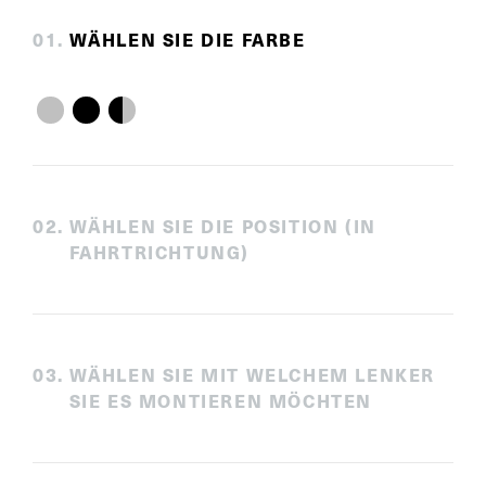
0
1
.
WÄHLEN SIE DIE FARBE
0
2
.
WÄHLEN SIE DIE POSITION (IN
FAHRTRICHTUNG)
0
3
.
WÄHLEN SIE MIT WELCHEM LENKER
SIE ES MONTIEREN MÖCHTEN