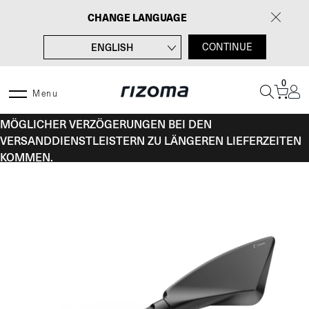
Zum
CHANGE LANGUAGE
Inhalt
springen
ENGLISH
CONTINUE
FRANÇAIS
0
ITALIANO
Menu
VOM 10. BIS 16. AUGUST KANN ES AUFGRUND
ESPAÑOL
MÖGLICHER VERZÖGERUNGEN BEI DEN
VERSANDDIENSTLEISTERN ZU LÄNGEREN LIEFERZEITEN
KOMMEN.