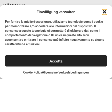
HÄNDLER
Einwilligung verwalten
SUPPORT & FAQ
RÜCKGABE
Per fornire le migliori esperienze, utilizziamo tecnologie come i cookie
per memorizzare e/o accedere alle informazioni del dispositivo. Il
MONTAGEANLEITUNG
consenso a queste tecnologie ci permetterà di elaborare dati come il
comportamento di navigazione o ID unici su questo sito. Non
GIFT CARD
acconsentire o ritirare il consenso può influire negativamente su alcune
LIMITIERTE ANGEBOTE
caratteristiche e funzioni.
JOIN US
Werde Teil der Rizoma-Community und erhalte Zugang zu
Accetta
exklusiven Inhalten und Sonderangeboten!
Registrieren
Cookie Policy
Allgemeine Verkaufsbedingungen
Allgemeine Verkaufsbedingungen
Qualitätsrichtlinie
Cookie Policy
Datenschutzrichtlinie