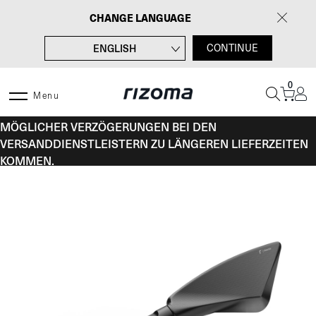
Zum
CHANGE LANGUAGE
Inhalt
springen
ENGLISH
CONTINUE
FRANÇAIS
0
ITALIANO
Menu
VOM 10. BIS 16. AUGUST KANN ES AUFGRUND
ESPAÑOL
MÖGLICHER VERZÖGERUNGEN BEI DEN
VERSANDDIENSTLEISTERN ZU LÄNGEREN LIEFERZEITEN
KOMMEN.