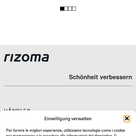
1
2
3
4
Schönheit verbessern
HÄNDLER
Einwilligung verwalten
SUPPORT & FAQ
RÜCKGABE
Per fornire le migliori esperienze, utilizziamo tecnologie come i cookie
per memorizzare e/o accedere alle informazioni del dispositivo. Il