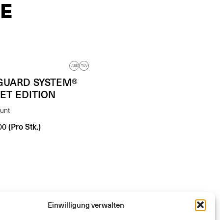
E
ABE
TUV
GUARD SYSTEM®
ET EDITION
unt
(Pro Stk.)
00
Einwilligung verwalten