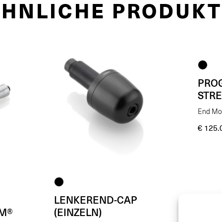
ÄHNLICHE PRODUKT
PRO
STRE
End Mo
€
125.
LENKEREND-CAP
EM®
(EINZELN)