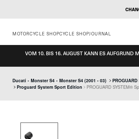
Zum
CHAN
Inhalt
springen
MOTORCYCLE SHOP
CYCLE SHOP
JOURNAL
VOM 10. BIS 16. AUGUST KANN ES AUFGRUND
Ducati
-
Monster S4
-
Monster S4 (2001 - 03)
PROGUARD 
Proguard System Sport Edition
PROGUARD SYSTEM® Spor