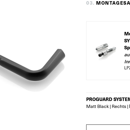
0
3
.
MONTAGESA
M
SY
Sp
au
In
LP
PROGUARD SYSTEM®
Matt Black
|
Rechts
|