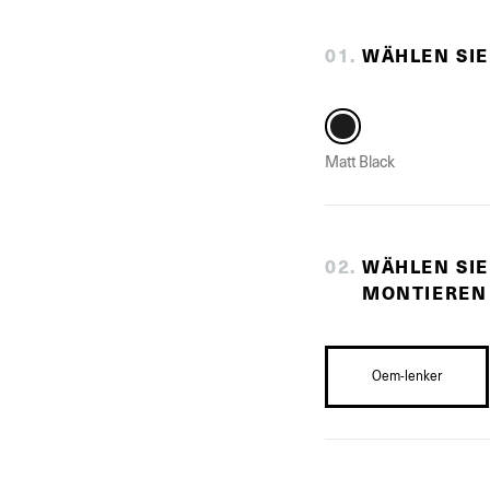
0
1
.
WÄHLEN SIE
Matt Black
0
2
.
WÄHLEN SIE
MONTIEREN
Oem-lenker