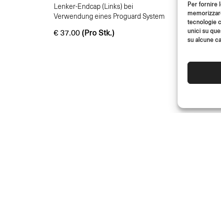
Per fornire 
Lenker-Endcap (Links) bei
memorizzare 
Verwendung eines Proguard System
tecnologie c
unici su que
(Pro Stk.)
m
€
37.00
su alcune ca
JOIN US
HÄNDLER
Werde Teil der Rizoma-Community 