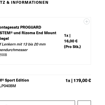
TZ & INFORMATIONEN
ontagesatz PROGUARD
STEM® und Rizoma End Mount
1
x |
iegel
16,00 €
f Lenkern mit 13 bis 20 mm
(Pro Stk.)
nendurchmesser
200B
 Sport Edition
1
x |
179,00 €
LP040BM