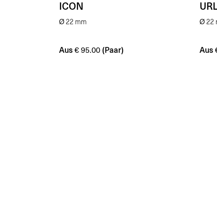
ICON
UR
Ø 22 mm
Ø 22
Aus
(Paar)
Aus
€
95.00
Schönheit verbessern