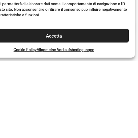
30GRADI
i permetterà di elaborare dati come il comportamento di navigazione o ID
sto sito. Non acconsentire o ritirare il consenso può influire negativamente
Ø 22 mm
ratteristiche e funzioni.
(Paar)
€
89.00
Accetta
Cookie Policy
Allgemeine Verkaufsbedingungen
und erhalte Zugang zu exklusiven Inhalten und Sonderangeboten!