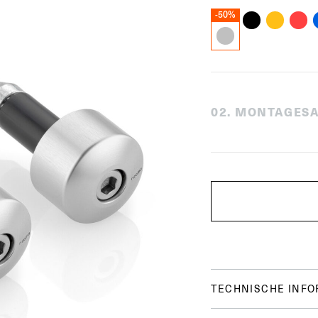
-50%
0
2
.
MONTAGESA
TECHNISCHE INF