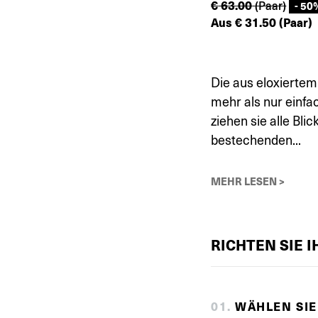
€
63.00
(Paar)
- 50
Aus
€
31.50
(Paar)
Die aus eloxierte
mehr als nur einfac
ziehen sie alle Bli
bestechenden...
MEHR LESEN >
RICHTEN SIE 
0
1
.
WÄHLEN SIE