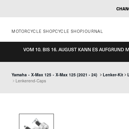
Zum
CHAN
Inhalt
springen
MOTORCYCLE SHOP
CYCLE SHOP
JOURNAL
VOM 10. BIS 16. AUGUST KANN ES AUFGRUND
Previous
Yamaha
-
X-Max 125
-
X-Max 125 (2021 - 24)
Lenker-Kit
Lenkerend-Caps