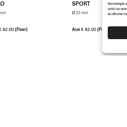
LO
SPORT
tecnologie c
unici su que
 mm
Ø 22 mm
su alcune ca
(Paar)
Aus
(Paar)
€
82.00
€
82.00
JOIN US
HÄNDLER
SUPPORT & FAQ
Werde Teil der Rizoma-Community 