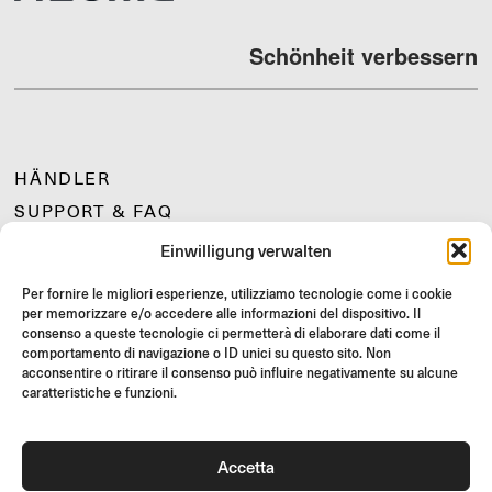
Schönheit verbessern
HÄNDLER
SUPPORT & FAQ
RÜCKGABE
Einwilligung verwalten
MONTAGEANLEITUNG
Per fornire le migliori esperienze, utilizziamo tecnologie come i cookie
GIFT CARD
per memorizzare e/o accedere alle informazioni del dispositivo. Il
consenso a queste tecnologie ci permetterà di elaborare dati come il
LIMITIERTE ANGEBOTE
comportamento di navigazione o ID unici su questo sito. Non
JOIN US
acconsentire o ritirare il consenso può influire negativamente su alcune
caratteristiche e funzioni.
Werde Teil der Rizoma-Community und erhalte Zugang zu
exklusiven Inhalten und Sonderangeboten!
Accetta
Registrieren