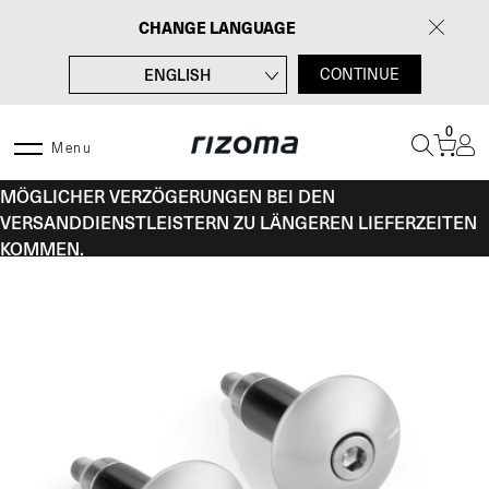
Zum
CHANGE LANGUAGE
Inhalt
springen
ENGLISH
CONTINUE
FRANÇAIS
0
ITALIANO
Menu
VOM 10. BIS 16. AUGUST KANN ES AUFGRUND
ESPAÑOL
MÖGLICHER VERZÖGERUNGEN BEI DEN
VERSANDDIENSTLEISTERN ZU LÄNGEREN LIEFERZEITEN
KOMMEN.