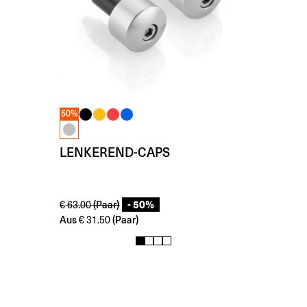
50%
LENKEREND-CAPS
- 50%
(Paar)
€
63.00
Aus
(Paar)
€
31.50
1
2
3
4