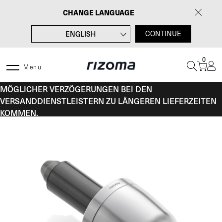
Zum
CHANGE LANGUAGE
Inhalt
springen
ENGLISH
CONTINUE
FRANÇAIS
0
ITALIANO
Menu
VOM 10. BIS 16. AUGUST KANN ES AUFGRUND
ESPAÑOL
MÖGLICHER VERZÖGERUNGEN BEI DEN
VERSANDDIENSTLEISTERN ZU LÄNGEREN LIEFERZEITEN
KOMMEN.