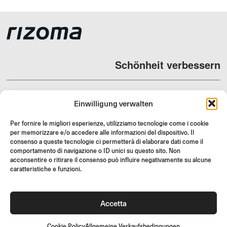
Schönheit verbessern
Einwilligung verwalten
HÄNDLER
Per fornire le migliori esperienze, utilizziamo tecnologie come i cookie
per memorizzare e/o accedere alle informazioni del dispositivo. Il
SUPPORT & FAQ
consenso a queste tecnologie ci permetterà di elaborare dati come il
comportamento di navigazione o ID unici su questo sito. Non
RÜCKGABE
acconsentire o ritirare il consenso può influire negativamente su alcune
MONTAGEANLEITUNG
caratteristiche e funzioni.
GIFT CARD
LIMITIERTE ANGEBOTE
Accetta
JOIN US
Werde Teil der Rizoma-Community und erhalte Zugang zu
Cookie Policy
Allgemeine Verkaufsbedingungen