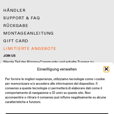
HÄNDLER
SUPPORT & FAQ
RÜCKGABE
MONTAGEANLEITUNG
GIFT CARD
LIMITIERTE ANGEBOTE
JOIN US
Werde Teil der Rizoma-Community und erhalte Zugang zu
exklusiven Inhalten und Sonderangeboten!
Einwilligung verwalten
Registrieren
Per fornire le migliori esperienze, utilizziamo tecnologie come i cookie
per memorizzare e/o accedere alle informazioni del dispositivo. Il
consenso a queste tecnologie ci permetterà di elaborare dati come il
comportamento di navigazione o ID unici su questo sito. Non
acconsentire o ritirare il consenso può influire negativamente su alcune
caratteristiche e funzioni.
Allgemeine Verkaufsbedingungen
Qualitätsrichtlinie