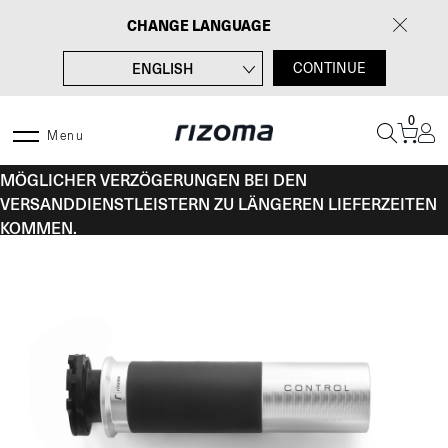
Zum
CHANGE LANGUAGE
Inhalt
springen
ENGLISH
CONTINUE
FRANÇAIS
0
ITALIANO
Menu
VOM 10. BIS 16. AUGUST KANN ES AUFGRUND
ESPAÑOL
MÖGLICHER VERZÖGERUNGEN BEI DEN
VERSANDDIENSTLEISTERN ZU LÄNGEREN LIEFERZEITEN
KOMMEN.