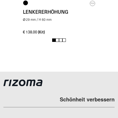
TUV
LENKERERHÖHUNG
Ø 29 mm / H 60 mm
(Kit)
€
138.00
1
2
3
4
Schönheit verbessern