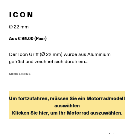
ICON
Ø 22 mm
Aus
€
95.00
(Paar)
Der Icon Griff (Ø 22 mm) wurde aus Aluminium
gefräst und zeichnet sich durch ein...
MEHR LESEN >
Um fortzufahren, müssen Sie ein Motorradmodell
auswählen
Klicken Sie hier, um Ihr Motorrad auszuwählen.