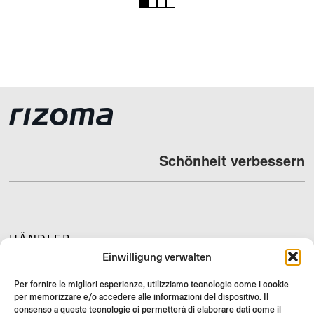
1
2
3
4
Schönheit verbessern
HÄNDLER
Einwilligung verwalten
SUPPORT & FAQ
RÜCKGABE
Per fornire le migliori esperienze, utilizziamo tecnologie come i cookie
per memorizzare e/o accedere alle informazioni del dispositivo. Il
MONTAGEANLEITUNG
consenso a queste tecnologie ci permetterà di elaborare dati come il