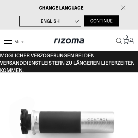
Zum
CHANGE LANGUAGE
Inhalt
springen
ENGLISH
CONTINUE
FRANÇAIS
0
ITALIANO
Menu
VOM 10. BIS 16. AUGUST KANN ES AUFGRUND
ESPAÑOL
MÖGLICHER VERZÖGERUNGEN BEI DEN
VERSANDDIENSTLEISTERN ZU LÄNGEREN LIEFERZEITEN
KOMMEN.