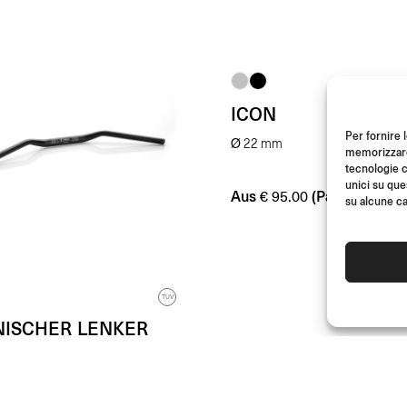
ICON
Per fornire 
Ø 22 mm
memorizzare 
tecnologie c
unici su que
Aus
(Paar)
€
95.00
su alcune ca
TUV
NISCHER LENKER
-29 mm