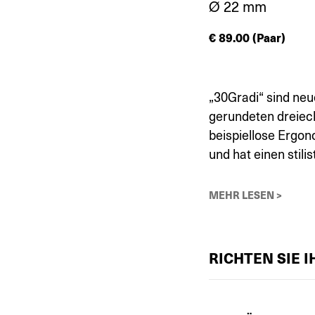
Ø 22 mm
€
89.00
(Paar)
„30Gradi“ sind neu
gerundeten dreieck
beispiellose Ergon
und hat einen stilis
MEHR LESEN >
RICHTEN SIE 