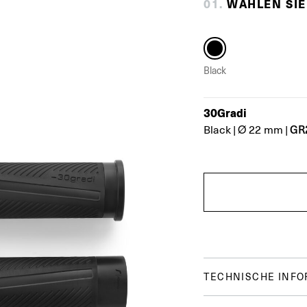
0
1
.
WÄHLEN SIE
Black
30Gradi
GR
Black
|
Ø 22 mm
|
TECHNISCHE INF