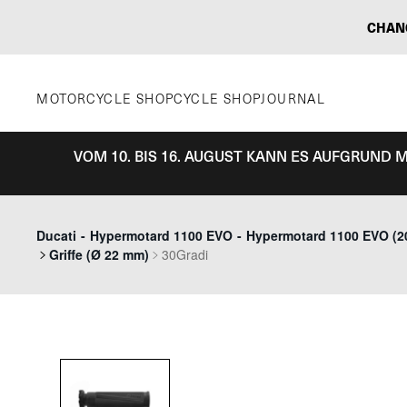
Zum
CHAN
Inhalt
springen
MOTORCYCLE SHOP
CYCLE SHOP
JOURNAL
VOM 10. BIS 16. AUGUST KANN ES AUFGRUND
Ducati
-
Hypermotard 1100 EVO
-
Hypermotard 1100 EVO (20
Griffe (Ø 22 mm)
30Gradi