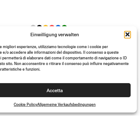
Einwilligung verwalten
URLO
le migliori esperienze, utilizziamo tecnologie come i cookie per
Ø 22 mm
e/o accedere alle informazioni del dispositivo. Il consenso a queste
i permetterà di elaborare dati come il comportamento di navigazione o ID
sto sito. Non acconsentire o ritirare il consenso può influire negativamente
Aus
(Paar)
€
82.00
ratteristiche e funzioni.
Accetta
Cookie Policy
Allgemeine Verkaufsbedingungen