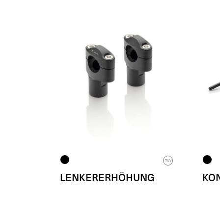
TUV
LENKERERHÖHUNG
KO
Ø 29 mm / H 60 mm
Ø 22