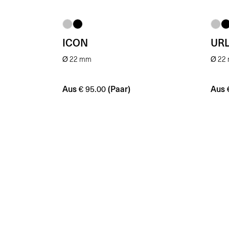
ICON
UR
Ø 22 mm
Ø 22
Aus
(Paar)
Aus
€
95.00