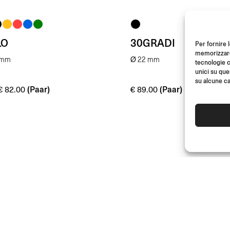
LO
30GRADI
Per fornire 
memorizzare 
 mm
Ø 22 mm
tecnologie c
unici su que
su alcune ca
(Paar)
(Paar)
€
82.00
€
89.00