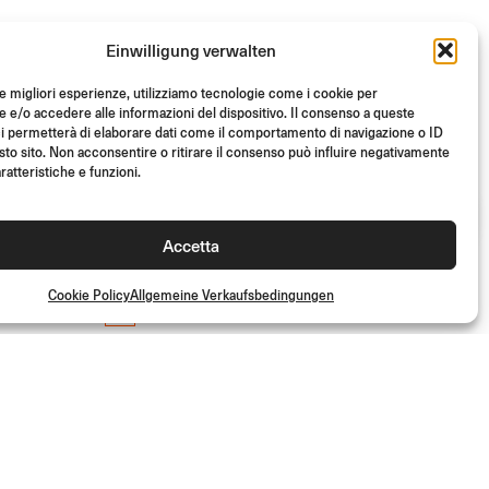
Einwilligung verwalten
le migliori esperienze, utilizziamo tecnologie come i cookie per
e/o accedere alle informazioni del dispositivo. Il consenso a queste
i permetterà di elaborare dati come il comportamento di navigazione o ID
sto sito. Non acconsentire o ritirare il consenso può influire negativamente
ratteristiche e funzioni.
Accetta
50%
Cookie Policy
Allgemeine Verkaufsbedingungen
LENKEREND-CAPS
(Paar)
- 50%
€
63.00
Aus
(Paar)
€
31.50