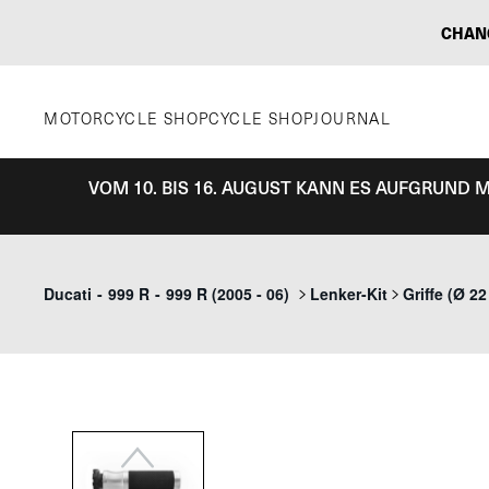
Zum
CHAN
Inhalt
springen
MOTORCYCLE SHOP
CYCLE SHOP
JOURNAL
VOM 10. BIS 16. AUGUST KANN ES AUFGRUND
Previous
Ducati
-
999 R
-
999 R (2005 - 06)
Lenker-Kit
Griffe (Ø 2