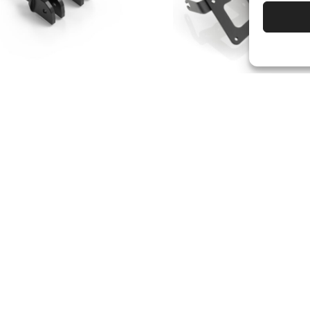
50%
TUV
NTAGESATZ
KENNZEICHENTRÄ
ZOMA-FUSSRASTEN
MULTIFIT
s (Ø 18 mm)
(Paar)
(Kit)
- 50%
00
€
116.00
(Kit)
€
58.00