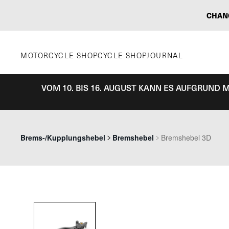
Zum
CHAN
Inhalt
springen
MOTORCYCLE SHOP
CYCLE SHOP
JOURNAL
VOM 10. BIS 16. AUGUST KANN ES AUFGRUND
Brems-/Kupplungshebel
Bremshebel
Bremshebel 3D