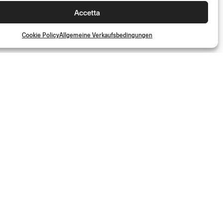
Accetta
Cookie Policy
Allgemeine Verkaufsbedingungen
50%
GER
STARTNUMMERNTAFEL
Linke Seite
(Kit)
- 50%
€
39.00
(Kit)
€
19.50