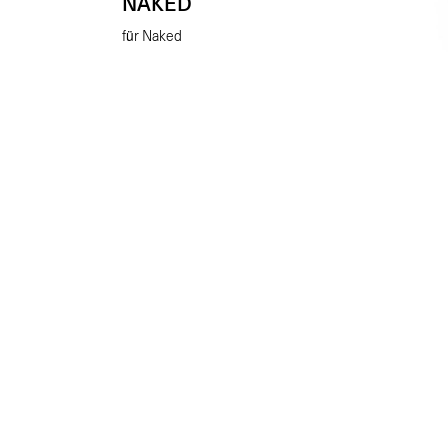
NAKED
für Naked
MO
RI
Soziu
€
89.