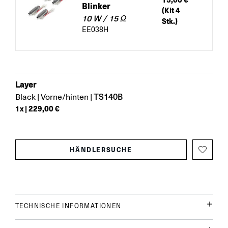
Blinker
(Kit 4
10 W / 15 Ω
Stk.)
EE038H
Layer
TS140B
Black
|
Vorne/hinten
|
1
x |
229,00 €
HÄNDLERSUCHE
TECHNISCHE INFORMATIONEN