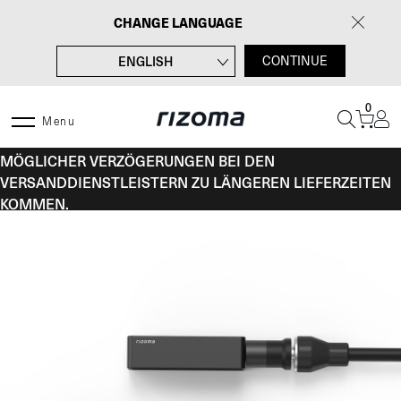
Zum
CHANGE LANGUAGE
Inhalt
springen
ENGLISH
CONTINUE
FRANÇAIS
0
ITALIANO
Menu
VOM 10. BIS 16. AUGUST KANN ES AUFGRUND
ESPAÑOL
MÖGLICHER VERZÖGERUNGEN BEI DEN
VERSANDDIENSTLEISTERN ZU LÄNGEREN LIEFERZEITEN
KOMMEN.