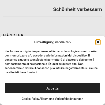
Schönheit verbessern
HÄNDLER
Einwilligung verwalten
SUPPORT & FAQ
RÜCKGABE
Per fornire le migliori esperienze, utilizziamo tecnologie come i cookie
per memorizzare e/o accedere alle informazioni del dispositivo. Il
MONTAGEANLEITUNG
consenso a queste tecnologie ci permetterà di elaborare dati come il
GIFT CARD
comportamento di navigazione o ID unici su questo sito. Non
acconsentire o ritirare il consenso può influire negativamente su alcune
LIMITIERTE ANGEBOTE
caratteristiche e funzioni.
JOIN US
Werde Teil der Rizoma-Community und erhalte Zugang zu
Accetta
exklusiven Inhalten und Sonderangeboten!
Registrieren
Cookie Policy
Allgemeine Verkaufsbedingungen