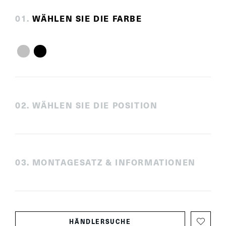
0
1
.
WÄHLEN SIE DIE FARBE
0
2
.
WÄHLEN SIE DIE POSITION
0
3
.
MONTAGESATZ & INFORMATIONEN
HÄNDLERSUCHE