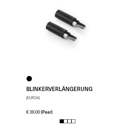
BLINKERVERLÄNGERUNG
(EURO4)
(Paar)
€
39.00
1
2
3
4