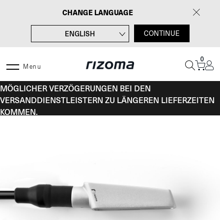
Zum
CHANGE LANGUAGE
Inhalt
springen
ENGLISH
CONTINUE
FRANÇAIS
0
ITALIANO
Menu
VOM 10. BIS 16. AUGUST KANN ES AUFGRUND
ESPAÑOL
MÖGLICHER VERZÖGERUNGEN BEI DEN
VERSANDDIENSTLEISTERN ZU LÄNGEREN LIEFERZEITEN
KOMMEN.