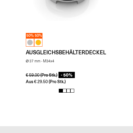
50%
50%
AUSGLEICHSBEHÄLTERDECKEL
Ø 37 mm - M34x4
- 50%
(Pro Stk.)
€
59.00
Aus
(Pro Stk.)
€
29.50
1
2
3
4