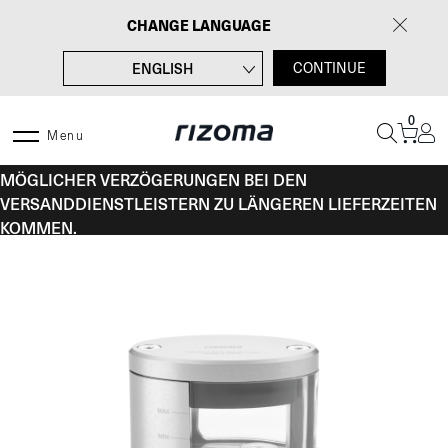
Zum
CHANGE LANGUAGE
Inhalt
springen
ENGLISH
CONTINUE
FRANÇAIS
0
ITALIANO
Menu
VOM 10. BIS 16. AUGUST KANN ES AUFGRUND
ESPAÑOL
MÖGLICHER VERZÖGERUNGEN BEI DEN
VERSANDDIENSTLEISTERN ZU LÄNGEREN LIEFERZEITEN
KOMMEN.