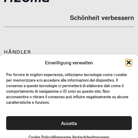
Schönheit verbessern
HÄNDLER
SUPPORT & FAQ
Einwilligung verwalten
RÜCKGABE
Per fornire le migliori esperienze, utilizziamo tecnologie come i cookie
MONTAGEANLEITUNG
per memorizzare e/o accedere alle informazioni del dispositivo. Il
consenso a queste tecnologie ci permetterà di elaborare dati come il
GIFT CARD
comportamento di navigazione o ID unici su questo sito. Non
acconsentire o ritirare il consenso può influire negativamente su alcune
LIMITIERTE ANGEBOTE
caratteristiche e funzioni.
JOIN US
Werde Teil der Rizoma-Community und erhalte Zugang zu
exklusiven Inhalten und Sonderangeboten!
Accetta
Registrieren
Cookie Policy
Allgemeine Verkaufsbedingungen