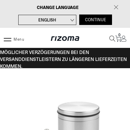
Zum
CHANGE LANGUAGE
Inhalt
springen
ENGLISH
CONTINUE
FRANÇAIS
0
ITALIANO
Menu
VOM 10. BIS 16. AUGUST KANN ES AUFGRUND
ESPAÑOL
MÖGLICHER VERZÖGERUNGEN BEI DEN
VERSANDDIENSTLEISTERN ZU LÄNGEREN LIEFERZEITEN
KOMMEN.