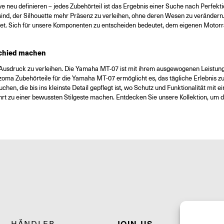
ektive neu definieren – jedes Zubehörteil ist das Ergebnis einer Suche nach Perf
d, der Silhouette mehr Präsenz zu verleihen, ohne deren Wesen zu verändern. Jed
bindet. Sich für unsere Komponenten zu entscheiden bedeutet, dem eigenen Moto
rschied machen
t Ausdruck zu verleihen. Die Yamaha MT-07 ist mit ihrem ausgewogenen Leistun
zoma Zubehörteile für die Yamaha MT-07 ermöglicht es, das tägliche Erlebnis zu 
chen, die bis ins kleinste Detail gepflegt ist, wo Schutz und Funktionalität mit
t zu einer bewussten Stilgeste machen. Entdecken Sie unsere Kollektion, um di
JOIN US
HÄNDLER