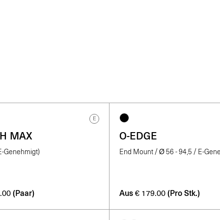
E
TH MAX
O-EDGE
(E-Genehmigt)
End Mount / Ø 56 - 94,5 / E-Gen
(Paar)
Aus
(Pro Stk.)
.00
€
179.00