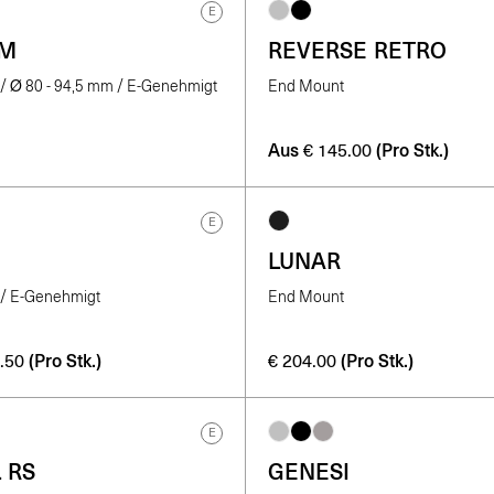
E
RM
REVERSE RETRO
/ Ø 80 - 94,5 mm / E-Genehmigt
End Mount
Aus
(Pro Stk.)
€
145.00
E
LUNAR
/ E-Genehmigt
End Mount
(Pro Stk.)
(Pro Stk.)
.50
€
204.00
E
 RS
GENESI