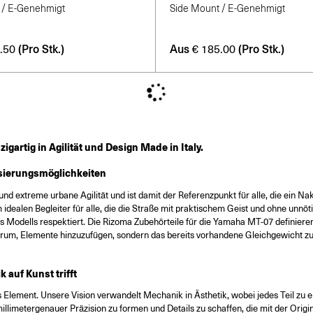
 / E-Genehmigt
Side Mount / E-Genehmigt
(Pro Stk.)
Aus
(Pro Stk.)
.50
€
185.00
gartig in Agilität und Design Made in Italy.
isierungsmöglichkeiten
nd extreme urbane Agilität und ist damit der Referenzpunkt für alle, die ein Na
idealen Begleiter für alle, die die Straße mit praktischem Geist und ohne unn
des Modells respektiert. Die Rizoma Zubehörteile für die Yamaha MT-07 definier
arum, Elemente hinzuzufügen, sondern das bereits vorhandene Gleichgewicht zu v
 auf Kunst trifft
 Element. Unsere Vision verwandelt Mechanik in Ästhetik, wobei jedes Teil zu ei
 millimetergenauer Präzision zu formen und Details zu schaffen, die mit der Ori