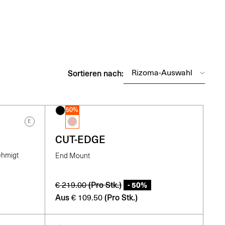
Sortieren nach:
50%
E
CUT-EDGE
ehmigt
End Mount
(Pro Stk.)
- 50%
€
219.00
Aus
(Pro Stk.)
€
109.50