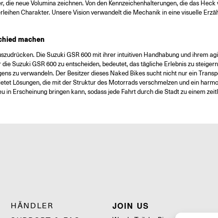
r, die neue Volumina zeichnen. Von den Kennzeichenhalterungen, die das Heck ve
verleihen Charakter. Unsere Vision verwandelt die Mechanik in eine visuelle Erzäh
rschied machen
uszudrücken. Die Suzuki GSR 600 mit ihrer intuitiven Handhabung und ihrem agile
 die Suzuki GSR 600 zu entscheiden, bedeutet, das tägliche Erlebnis zu steige
ens zu verwandeln. Der Besitzer dieses Naked Bikes sucht nicht nur ein Transpo
 bietet Lösungen, die mit der Struktur des Motorrads verschmelzen und ein har
in Erscheinung bringen kann, sodass jede Fahrt durch die Stadt zu einem zeitlo
JOIN US
HÄNDLER