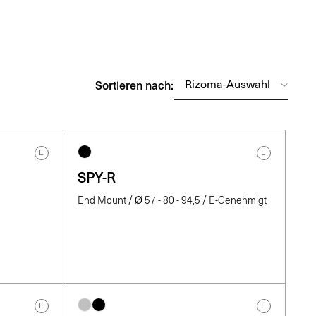
Sortieren nach:
E
E
SPY-R
End Mount / Ø 57 - 80 - 94,5 / E-Genehmigt
E
E