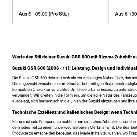
Aus
(Pro Stk.)
Aus
€
185.00
€
180
Werte den Stil deiner Suzuki GSR 600 mit Rizoma Zubehör auf
Suzuki GSR 600 (2006 - 11): Leistung, Design und Individua
Die Suzuki GSR 600 definiert sich als ein vielseitiges Naked Bike, das mit
Gleichgewicht zwischen der im Stadtverkehr nötigen Reaktionsfreudigkei
kompakten Charakter verzichtet. Um diese urbane Essenz zu unterstreich
verwandelt. Wir greifen in die Form ein, um die agile Natur des Fahrzeug
ausgelegt, sich harmonisch in die Linien der Suzuki einzufügen und ihre
Technische Exzellenz und italienisches Design: wenn Technik
Für uns ist jede Komponente nicht nur ein einfaches Zubehörteil, sondern
dem jedes Teil zu einem unverwechselbaren Merkmal wird. Die Bearbeitun
Produkte zu entscheiden bedeutet, das Made in Italy zu wählen, wo Präzi