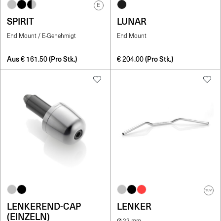
E
SPIRIT
LUNAR
End Mount / E-Genehmigt
End Mount
Aus
(Pro Stk.)
(Pro Stk.)
€
161.50
€
204.00
TUV
LENKEREND-CAP
LENKER
(EINZELN)