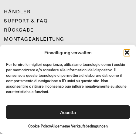
HÄNDLER
SUPPORT & FAQ
RÜCKGABE
MONTAGEANLEITUNG
GIFT CARD
Einwilligung verwalten
LIMITIERTE ANGEBOTE
Per fornire le migliori esperienze, utilizziamo tecnologie come i cookie
JOIN US
per memorizzare e/o accedere alle informazioni del dispositivo. Il
Werde Teil der Rizoma-Community und erhalte Zugang zu
consenso a queste tecnologie ci permetterà di elaborare dati come il
exklusiven Inhalten und Sonderangeboten!
comportamento di navigazione o ID unici su questo sito. Non
acconsentire o ritirare il consenso può influire negativamente su alcune
caratteristiche e funzioni.
Registrieren
Accetta
Cookie Policy
Allgemeine Verkaufsbedingungen
Allgemeine Verkaufsbedingungen
Qualitätsrichtlinie
Cookie Policy
Datenschutzrichtlinie