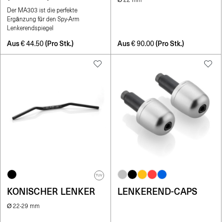
Ø 22 mm
Der MA303 ist die perfekte
Ergänzung für den Spy-Arm
Lenkerendspiegel
Aus
(Pro Stk.)
Aus
(Pro Stk.)
€
44.50
€
90.00
TUV
KONISCHER LENKER
LENKEREND-CAPS
Ø 22-29 mm