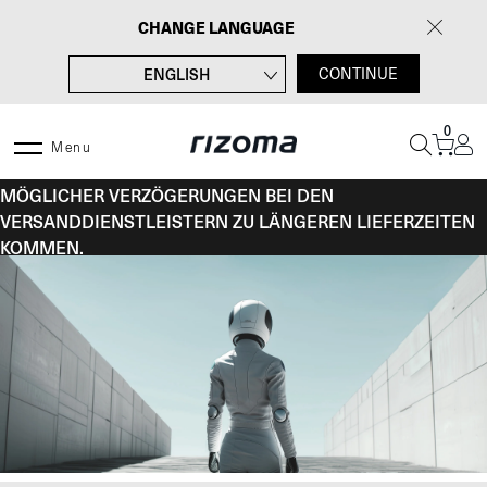
Zum
CHANGE LANGUAGE
Inhalt
springen
ENGLISH
CONTINUE
FRANÇAIS
0
ITALIANO
Menu
VOM 10. BIS 16. AUGUST KANN ES AUFGRUND
ESPAÑOL
MÖGLICHER VERZÖGERUNGEN BEI DEN
VERSANDDIENSTLEISTERN ZU LÄNGEREN LIEFERZEITEN
KOMMEN.