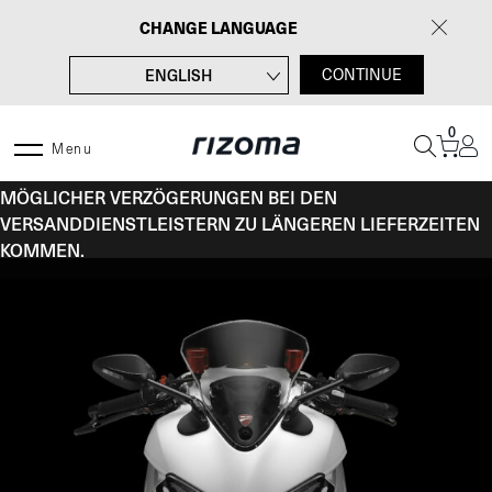
Zum
CHANGE LANGUAGE
Inhalt
springen
ENGLISH
CONTINUE
FRANÇAIS
0
ITALIANO
Menu
VOM 10. BIS 16. AUGUST KANN ES AUFGRUND
ESPAÑOL
MÖGLICHER VERZÖGERUNGEN BEI DEN
VERSANDDIENSTLEISTERN ZU LÄNGEREN LIEFERZEITEN
KOMMEN.