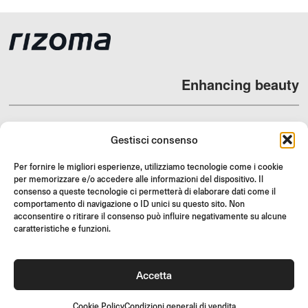
Enhancing beauty
Gestisci consenso
DEALERS
Per fornire le migliori esperienze, utilizziamo tecnologie come i cookie
per memorizzare e/o accedere alle informazioni del dispositivo. Il
SUPPORT & FAQ
consenso a queste tecnologie ci permetterà di elaborare dati come il
RESI
comportamento di navigazione o ID unici su questo sito. Non
acconsentire o ritirare il consenso può influire negativamente su alcune
ISTRUZIONI DI MONTAGGIO
caratteristiche e funzioni.
GIFT CARD
LIMITED OFFERS
Accetta
JOIN US
Unisciti alla community Rizoma e accedi a contenuti esclusivi e
Cookie Policy
Condizioni generali di vendita