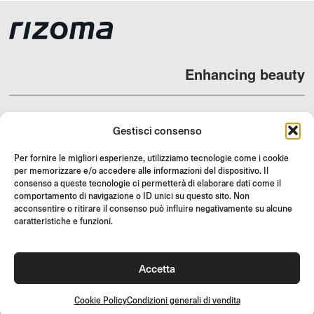
Enhancing beauty
Gestisci consenso
DEALERS
Per fornire le migliori esperienze, utilizziamo tecnologie come i cookie
per memorizzare e/o accedere alle informazioni del dispositivo. Il
SUPPORT & FAQ
consenso a queste tecnologie ci permetterà di elaborare dati come il
RESI
comportamento di navigazione o ID unici su questo sito. Non
acconsentire o ritirare il consenso può influire negativamente su alcune
ISTRUZIONI DI MONTAGGIO
caratteristiche e funzioni.
GIFT CARD
LIMITED OFFERS
Accetta
JOIN US
Unisciti alla community Rizoma e accedi a contenuti esclusivi e
Cookie Policy
Condizioni generali di vendita
offerte speciali!