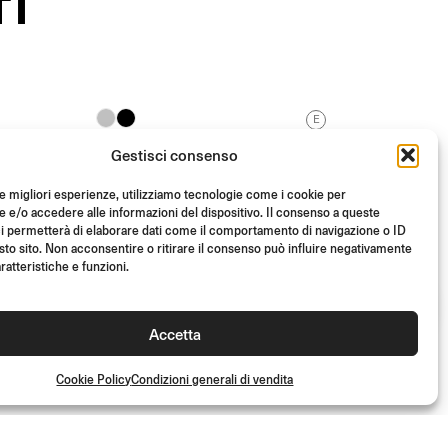
TI
E
REVERSE RADIAL
Gestisci consenso
End Mount / Omologato E
le migliori esperienze, utilizziamo tecnologie come i cookie per
e/o accedere alle informazioni del dispositivo. Il consenso a queste
i permetterà di elaborare dati come il comportamento di navigazione o ID
Da
(Cad.)
€
198.00
sto sito. Non acconsentire o ritirare il consenso può influire negativamente
ratteristiche e funzioni.
Accetta
Cookie Policy
Condizioni generali di vendita