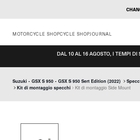
Vai
CHAN
al
contenuto
MOTORCYCLE SHOP
CYCLE SHOP
JOURNAL
DAL 10 AL 16 AGOSTO, I TEMPI D
Suzuki
-
GSX S 950
-
GSX S 950 Sert Edition (2022)
Specch
Kit di montaggio specchi
Kit di montaggio Side Mount