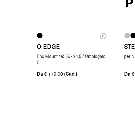
P
E
O-EDGE
ST
End Mount / Ø 56 - 94,5 / Omologato
per N
E
Da
(Cad.)
Da
€
179.00
€