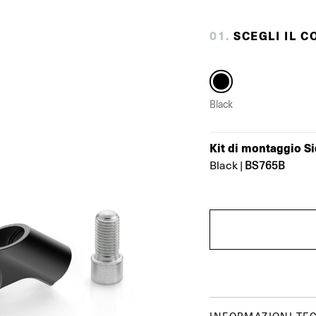
0
1
.
SCEGLI IL C
Black
Kit di montaggio S
BS765B
Black
|