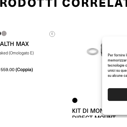
RODOTTI CORRELA
E
EALTH MAX
aked (Omologato E)
Per fornire 
memorizzare 
tecnologie c
(Coppia)
559.00
unici su que
su alcune ca
KIT DI MONTAGGIO
DIRECT MOUNT