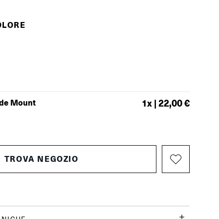
OLORE
ide Mount
1
x |
22,00 €
TROVA NEGOZIO