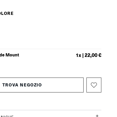
OLORE
ide Mount
1
x |
22,00 €
TROVA NEGOZIO