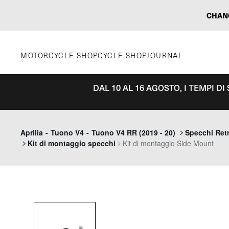
Vai
CHAN
al
contenuto
MOTORCYCLE SHOP
CYCLE SHOP
JOURNAL
DAL 10 AL 16 AGOSTO, I TEMPI D
Aprilia
-
Tuono V4
-
Tuono V4 RR (2019 - 20)
Specchi Retr
Kit di montaggio specchi
Kit di montaggio Side Mount