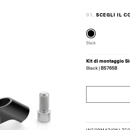
0
1
.
SCEGLI IL C
Black
Kit di montaggio S
BS765B
Black
|