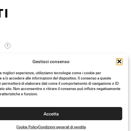
TI
E
Gestisci consenso
le migliori esperienze, utilizziamo tecnologie come i cookie per
e/o accedere alle informazioni del dispositivo. Il consenso a queste
i permetterà di elaborare dati come il comportamento di navigazione o ID
sto sito. Non acconsentire o ritirare il consenso può influire negativamente
ratteristiche e funzioni.
Accetta
KIT DI MONTAGGIO
Cookie Policy
Condizioni generali di vendita