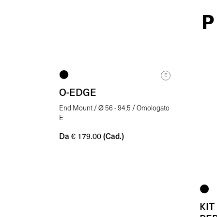
P
E
O-EDGE
End Mount / Ø 56 - 94,5 / Omologato
E
Da
(Cad.)
€
179.00
KIT