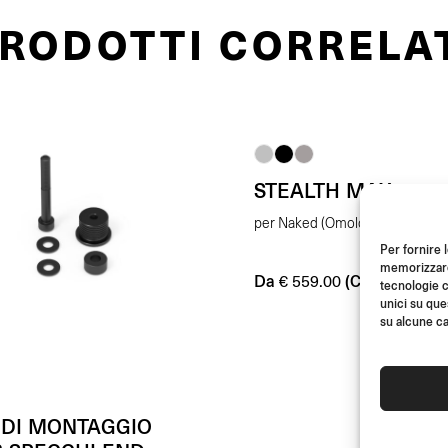
RODOTTI CORRELA
STEALTH MAX
per Naked (Omologato E)
Per fornire 
memorizzare 
Da
(Coppia)
€
559.00
tecnologie c
unici su que
su alcune ca
 DI MONTAGGIO