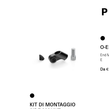
P
O-
End M
E
Da
€
KIT DI MONTAGGIO