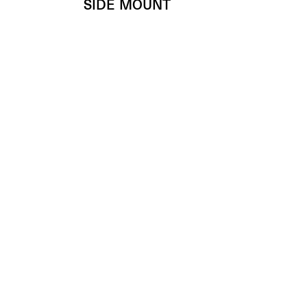
SIDE MOUNT
H 42,5 mm
(Cad.)
€
22.00
Enhancing beauty