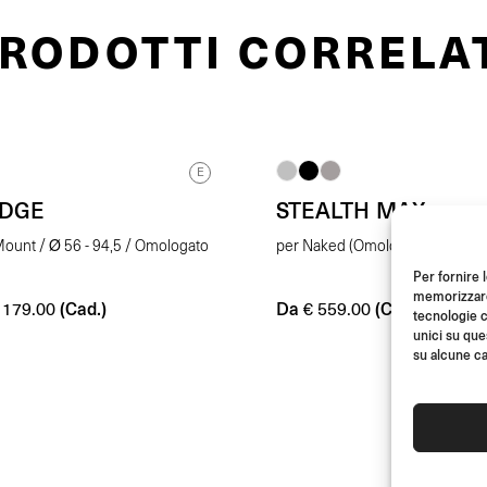
RODOTTI CORRELA
E
EDGE
STEALTH MAX
ount / Ø 56 - 94,5 / Omologato
per Naked (Omologato E)
Per fornire 
memorizzare 
(Cad.)
Da
(Coppia)
179.00
€
559.00
tecnologie c
unici su que
su alcune ca