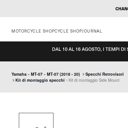
Vai
CHAN
al
contenuto
MOTORCYCLE SHOP
CYCLE SHOP
JOURNAL
DAL 10 AL 16 AGOSTO, I TEMPI D
Yamaha
-
MT-07
-
MT-07 (2018 - 20)
Specchi Retrovisori
Kit di montaggio specchi
Kit di montaggio Side Mount