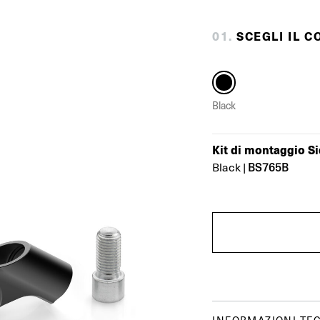
0
1
.
SCEGLI IL C
Black
Kit di montaggio S
BS765B
Black
|