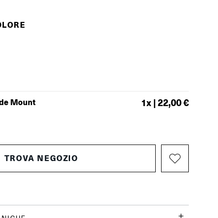
OLORE
ide Mount
1
x |
22,00 €
TROVA NEGOZIO