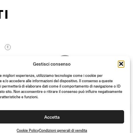
TI
E
Gestisci consenso
le migliori esperienze, utilizziamo tecnologie come i cookie per
e/o accedere alle informazioni del dispositivo. Il consenso a queste
i permetterà di elaborare dati come il comportamento di navigazione o ID
sto sito. Non acconsentire o ritirare il consenso può influire negativamente
ratteristiche e funzioni.
Accetta
KIT DI MONTAGGIO
Cookie Policy
Condizioni generali di vendita