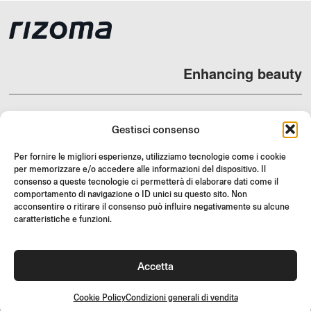
Enhancing beauty
Gestisci consenso
DEALERS
Per fornire le migliori esperienze, utilizziamo tecnologie come i cookie
per memorizzare e/o accedere alle informazioni del dispositivo. Il
SUPPORT & FAQ
consenso a queste tecnologie ci permetterà di elaborare dati come il
RESI
comportamento di navigazione o ID unici su questo sito. Non
acconsentire o ritirare il consenso può influire negativamente su alcune
ISTRUZIONI DI MONTAGGIO
caratteristiche e funzioni.
GIFT CARD
LIMITED OFFERS
Accetta
JOIN US
Unisciti alla community Rizoma e accedi a contenuti esclusivi e
Cookie Policy
Condizioni generali di vendita
offerte speciali!