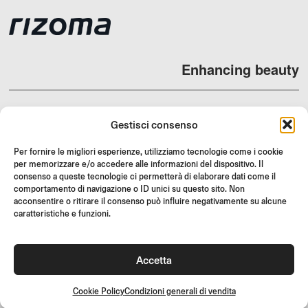
Enhancing beauty
Gestisci consenso
DEALERS
Per fornire le migliori esperienze, utilizziamo tecnologie come i cookie
per memorizzare e/o accedere alle informazioni del dispositivo. Il
SUPPORT & FAQ
consenso a queste tecnologie ci permetterà di elaborare dati come il
RESI
comportamento di navigazione o ID unici su questo sito. Non
acconsentire o ritirare il consenso può influire negativamente su alcune
ISTRUZIONI DI MONTAGGIO
caratteristiche e funzioni.
GIFT CARD
LIMITED OFFERS
Accetta
JOIN US
Unisciti alla community Rizoma e accedi a contenuti esclusivi e
Cookie Policy
Condizioni generali di vendita
offerte speciali!