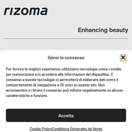
Enhancing beauty
Gérer le consenso
REVENDEURS
Per fornire le migliori esperienze, utilizziamo tecnologie come i cookie
SUPPORT ET FAQ
per memorizzare e/o accedere alle informazioni del dispositivo. Il
consenso a queste tecnologie ci permetterà di elaborare dati come il
RETOURS
comportamento di navigazione o ID unici su questo sito. Non
INSTRUCTIONS DE MONTAGE
acconsentire o ritirare il consenso può influire negativamente su alcune
caratteristiche e funzioni.
GIFT CARD
OFFRES LIMITÉES
Accetta
JOIN US
Rejoignez la communauté Rizoma et accédez à des contenus
exclusifs et des offres spéciales !
Cookie Policy
Conditions Generales de Vente