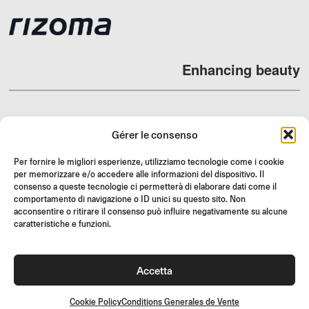
Enhancing beauty
Gérer le consenso
REVENDEURS
Per fornire le migliori esperienze, utilizziamo tecnologie come i cookie
SUPPORT ET FAQ
per memorizzare e/o accedere alle informazioni del dispositivo. Il
consenso a queste tecnologie ci permetterà di elaborare dati come il
RETOURS
comportamento di navigazione o ID unici su questo sito. Non
INSTRUCTIONS DE MONTAGE
acconsentire o ritirare il consenso può influire negativamente su alcune
caratteristiche e funzioni.
GIFT CARD
OFFRES LIMITÉES
Accetta
JOIN US
Rejoignez la communauté Rizoma et accédez à des contenus
exclusifs et des offres spéciales !
Cookie Policy
Conditions Generales de Vente