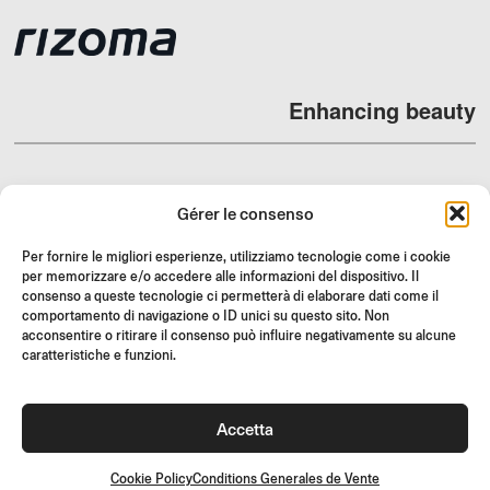
Enhancing beauty
Gérer le consenso
REVENDEURS
Per fornire le migliori esperienze, utilizziamo tecnologie come i cookie
SUPPORT ET FAQ
per memorizzare e/o accedere alle informazioni del dispositivo. Il
consenso a queste tecnologie ci permetterà di elaborare dati come il
RETOURS
comportamento di navigazione o ID unici su questo sito. Non
INSTRUCTIONS DE MONTAGE
acconsentire o ritirare il consenso può influire negativamente su alcune
caratteristiche e funzioni.
GIFT CARD
OFFRES LIMITÉES
Accetta
JOIN US
Rejoignez la communauté Rizoma et accédez à des contenus
exclusifs et des offres spéciales !
Cookie Policy
Conditions Generales de Vente