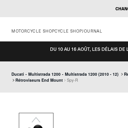
Aller
CHAN
au
contenu
MOTORCYCLE SHOP
CYCLE SHOP
JOURNAL
DU 10 AU 16 AOÛT, LES DÉLAIS D
Previous
Ducati
-
Multistrada 1200
-
Multistrada 1200 (2010 - 12)
R
Rétroviseurs End Mount
Spy-R