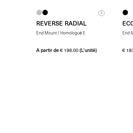
E
REVERSE RADIAL
EC
End Mount / Homologué E
End 
A partir de
(L’unité)
€
198.00
€
183