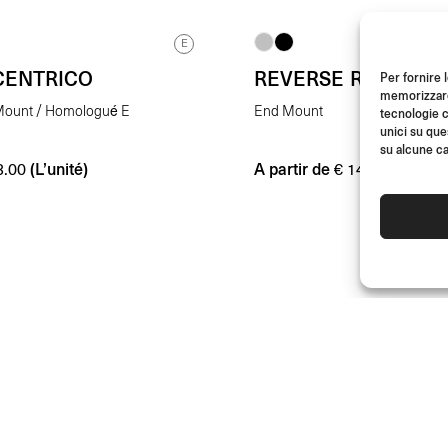
E
CENTRICO
REVERSE RETRO
Per fornire 
memorizzare 
Mount / Homologué E
End Mount
tecnologie c
unici su que
su alcune ca
(L’unité)
A partir de
(L’unit
.00
€
145.00