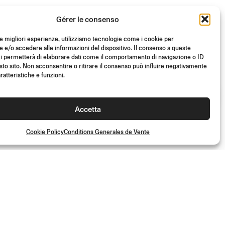
Gérer le consenso
E
SPY-ARM
le migliori esperienze, utilizziamo tecnologie come i cookie per
e/o accedere alle informazioni del dispositivo. Il consenso a queste
End Mount / Ø 80 - 94,5 mm /
i permetterà di elaborare dati come il comportamento di navigazione o ID
sto sito. Non acconsentire o ritirare il consenso può influire negativamente
Homologué E
ratteristiche e funzioni.
é)
Accetta
Cookie Policy
Conditions Generales de Vente