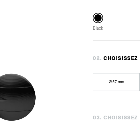
Black
0
2
.
CHOISISSEZ
Ø 57 mm
0
3
.
CHOISISSEZ