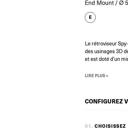
End Mount / Ø 57
E
Le rétroviseur Spy
des usinages 3D de
et est doté d’un mi
LIRE PLUS >
CONFIGUREZ 
0
1
.
CHOISISSEZ