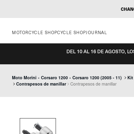
Saltar
CHAN
al
contenido
MOTORCYCLE SHOP
CYCLE SHOP
JOURNAL
DEL 10 AL 16 DE AGOSTO, L
Previous
Moto Morini
-
Corsaro 1200
-
Corsaro 1200 (2005 - 11)
Kit
Contrapesos de manillar
Contrapesos de manillar