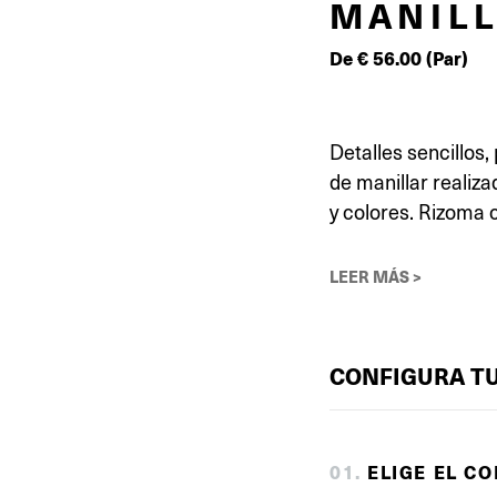
MANIL
De
€
56.00
(Par)
Detalles sencillos
de manillar realiz
y colores. Rizoma c
LEER MÁS >
CONFIGURA T
0
1
.
ELIGE EL C