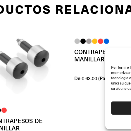
DUCTOS RELACION
CONTRAPESOS DE
MANILLAR
Per fornire 
memorizzare 
De
(Par)
tecnologie c
€
63.00
unici su que
su alcune ca
NTRAPESOS DE
NILLAR