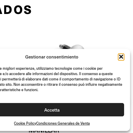
ADOS
Gestionar consentimiento
le migliori esperienze, utilizziamo tecnologie come i cookie per
e/o accedere alle informazioni del dispositivo. Il consenso a queste
i permetterà di elaborare dati come il comportamento di navigazione o ID
sto sito. Non acconsentire o ritirare il consenso può influire negativamente
ratteristiche e funzioni.
Accetta
CONTRAPESOS DE
Cookie Policy
Condiciones Generales de Venta
MANILLAR