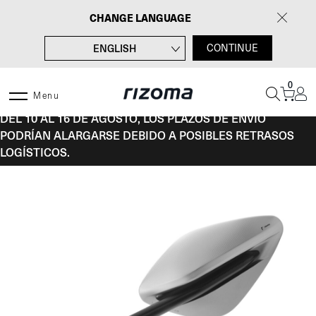
Saltar
CHANGE LANGUAGE
al
contenido
ENGLISH
CONTINUE
FRANÇAIS
0
DEUTSCH
Menu
DEL 10 AL 16 DE AGOSTO, LOS PLAZOS DE ENVÍO
ITALIANO
PODRÍAN ALARGARSE DEBIDO A POSIBLES RETRASOS
LOGÍSTICOS.