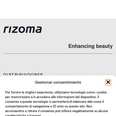
Enhancing beauty
DISTRIBUIDORES
Gestionar consentimiento
SOPORTE Y FAQ
REVOLUCIONES
Per fornire le migliori esperienze, utilizziamo tecnologie come i cookie
per memorizzare e/o accedere alle informazioni del dispositivo. Il
INSTRUCCIONES DE MONTAJE
consenso a queste tecnologie ci permetterà di elaborare dati come il
GIFT CARD
comportamento di navigazione o ID unici su questo sito. Non
acconsentire o ritirare il consenso può influire negativamente su alcune
OFERTAS LIMITADAS
caratteristiche e funzioni.