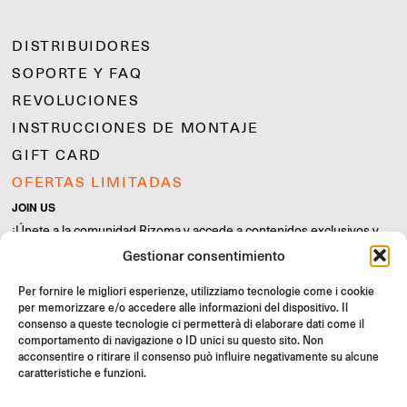
DISTRIBUIDORES
SOPORTE Y FAQ
REVOLUCIONES
INSTRUCCIONES DE MONTAJE
GIFT CARD
OFERTAS LIMITADAS
JOIN US
¡Únete a la comunidad Rizoma y accede a contenidos exclusivos y
ofertas especiales!
Gestionar consentimiento
Inscríbete
Per fornire le migliori esperienze, utilizziamo tecnologie come i cookie
per memorizzare e/o accedere alle informazioni del dispositivo. Il
consenso a queste tecnologie ci permetterà di elaborare dati come il
comportamento di navigazione o ID unici su questo sito. Non
acconsentire o ritirare il consenso può influire negativamente su alcune
caratteristiche e funzioni.
Condiciones Generales de Venta
Política de calidad