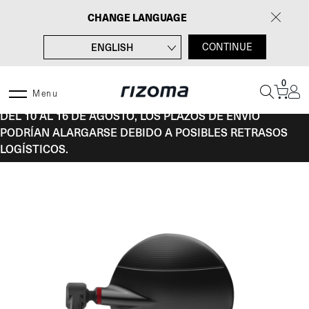
Saltar
CHANGE LANGUAGE
al
contenido
ENGLISH
CONTINUE
FRANÇAIS
0
DEUTSCH
Menu
DEL 10 AL 16 DE AGOSTO, LOS PLAZOS DE ENVÍO
ITALIANO
PODRÍAN ALARGARSE DEBIDO A POSIBLES RETRASOS
LOGÍSTICOS.