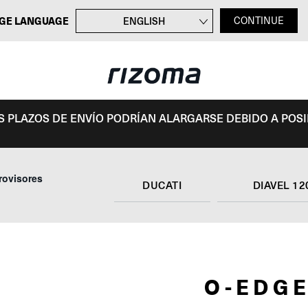
GE LANGUAGE
ENGLISH
CONTINUE
FRANÇAIS
DEUTSCH
ITALIANO
OS PLAZOS DE ENVÍO PODRÍAN ALARGARSE DEBIDO A POS
rovisores
DUCATI
DIAVEL 12
O-EDG