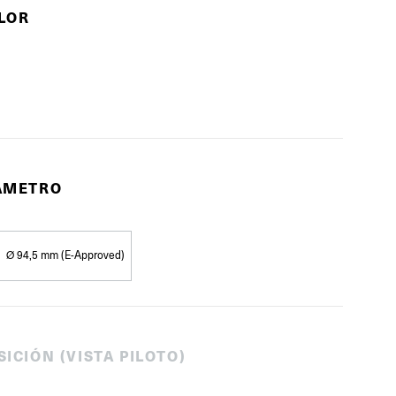
OLOR
IÁMETRO
Ø 94,5 mm (E-Approved)
SICIÓN (VISTA PILOTO)