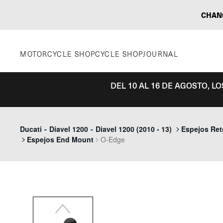
Saltar
CHAN
al
contenido
MOTORCYCLE SHOP
CYCLE SHOP
JOURNAL
DEL 10 AL 16 DE AGOSTO, L
Previous
Ducati
-
Diavel 1200
-
Diavel 1200 (2010 - 13)
Espejos Ret
Espejos End Mount
O-Edge