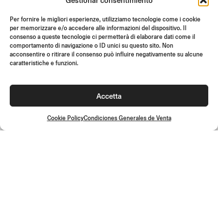
SOPORTE Y FAQ
REVOLUCIONES
Per fornire le migliori esperienze, utilizziamo tecnologie come i cookie
per memorizzare e/o accedere alle informazioni del dispositivo. Il
INSTRUCCIONES DE MONTAJE
consenso a queste tecnologie ci permetterà di elaborare dati come il
comportamento di navigazione o ID unici su questo sito. Non
GIFT CARD
acconsentire o ritirare il consenso può influire negativamente su alcune
OFERTAS LIMITADAS
caratteristiche e funzioni.
JOIN US
¡Únete a la comunidad Rizoma y accede a contenidos exclusivos y
Accetta
ofertas especiales!
Inscríbete
Cookie Policy
Condiciones Generales de Venta
Condiciones Generales de Venta
Política de calidad
Cookie Policy
Política de privacidad
©2026 Rizoma Srl - Todos los derechos reservados | PI
02595720125