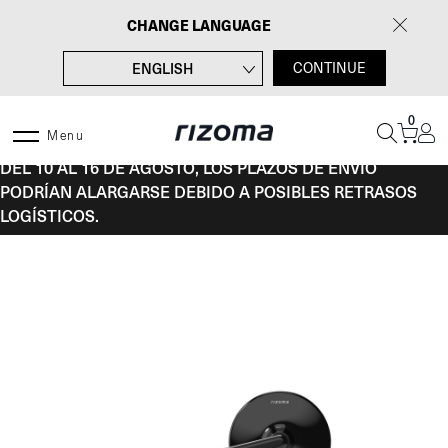
Saltar
CHANGE LANGUAGE
al
contenido
ENGLISH
CONTINUE
FRANÇAIS
0
DEUTSCH
Menu
DEL 10 AL 16 DE AGOSTO, LOS PLAZOS DE ENVÍO
ITALIANO
PODRÍAN ALARGARSE DEBIDO A POSIBLES RETRASOS
LOGÍSTICOS.