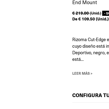
End Mount
€
219.00
(Unid.)
- 
De
€
109.50
(Unid.)
Rizoma Cut-Edge es
cuyo diseño está in
Deportivo, negro, 
está...
LEER MÁS >
CONFIGURA T