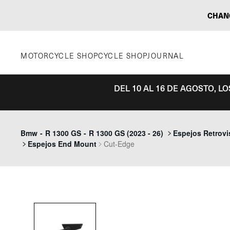
Saltar
CHAN
al
contenido
MOTORCYCLE SHOP
CYCLE SHOP
JOURNAL
DEL 10 AL 16 DE AGOSTO, L
Bmw
-
R 1300 GS
-
R 1300 GS (2023 - 26)
Espejos Retrovi
Espejos End Mount
Cut-Edge