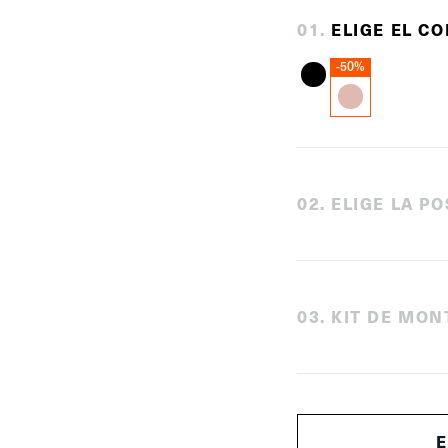
0
1
.
ELIGE EL C
-50%
0
2
.
ELIGE LA PO
0
3
.
KIT DE MON