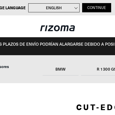
GE LANGUAGE
ENGLISH
CONTINUE
FRANÇAIS
DEUTSCH
ITALIANO
OS PLAZOS DE ENVÍO PODRÍAN ALARGARSE DEBIDO A POS
sores
BMW
R 1300 G
CUT-E