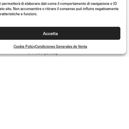
i permetterà di elaborare dati come il comportamento di navigazione o ID
sto sito. Non acconsentire o ritirare il consenso può influire negativamente
ratteristiche e funzioni.
KIT DE MONTAJE
DIRECT MOUNT
Accetta
Cookie Policy
Condiciones Generales de Venta
(Unid.)
€
14.00