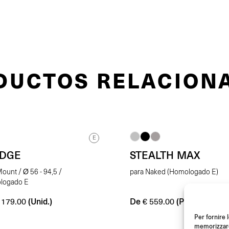
DUCTOS RELACION
E
EDGE
STEALTH MAX
ount / Ø 56 - 94,5 /
para Naked (Homologado E)
logado E
(Unid.)
De
(Par)
179.00
€
559.00
Per fornire 
memorizzare 