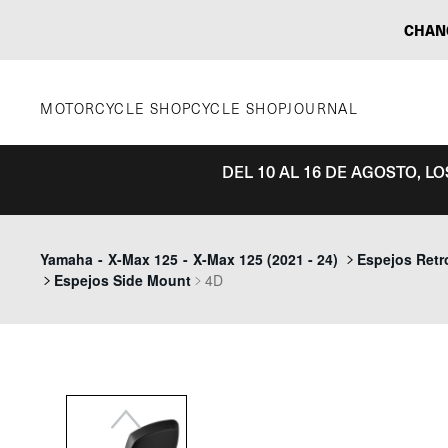
Saltar
CHAN
al
contenido
MOTORCYCLE SHOP
CYCLE SHOP
JOURNAL
DEL 10 AL 16 DE AGOSTO, L
Previous
Yamaha
-
X-Max 125
-
X-Max 125 (2021 - 24)
Espejos Retr
Espejos Side Mount
4D