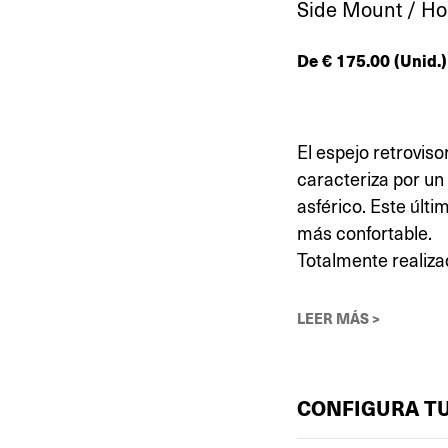
Side Mount / H
De
€
175.00
(Unid.)
El espejo retrovis
caracteriza por un
asférico. Este últi
más confortable.
Totalmente realizad
LEER MÁS >
CONFIGURA T