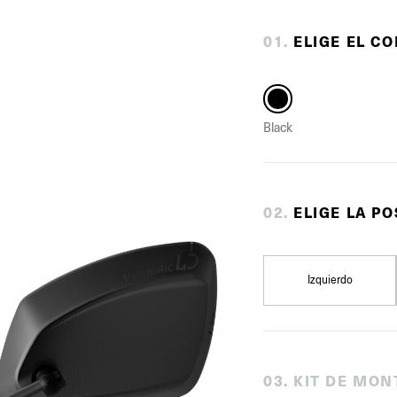
0
1
.
ELIGE EL C
Black
0
2
.
ELIGE LA PO
Izquierdo
0
3
.
KIT DE MON