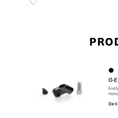
PRO
O-
End M
Homo
De
€